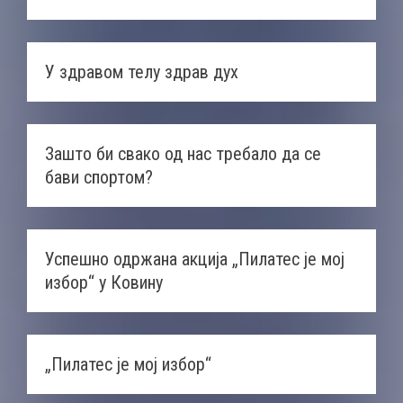
У здравом телу здрав дух
Зашто би свако од нас требало да се
бави спортом?
Успешно одржана акција „Пилатес је мој
избор“ у Ковину
„Пилатес је мој избор“