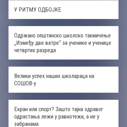
У РИТМУ ОДБОЈКЕ
Одржано општинско школско такмичење
„Између две ватре“ за ученике и ученице
четвртих разреда
Велики успех наших школараца на
СОШОВ-у
Екран или спорт? Зашто тајна здравог
одрастања лежи у равнотежи, а не у
забранама