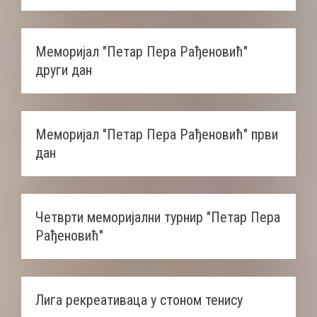
Меморијал "Петар Пера Рађеновић"
други дан
Меморијал "Петар Пера Рађеновић" први
дан
Четврти меморијални турнир "Петар Пера
Рађеновић"
Лига рекреативаца у стоном тенису