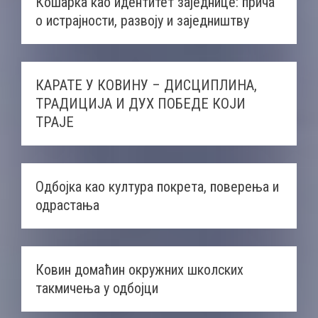
Кошарка као идентитет заједнице: прича
о истрајности, развоју и заједништву
КАРАТЕ У КОВИНУ – ДИСЦИПЛИНА,
ТРАДИЦИЈА И ДУХ ПОБЕДЕ КОЈИ
ТРАЈЕ
Одбојка као култура покрета, поверења и
одрастања
Ковин домаћин окружних школских
такмичења у одбојци