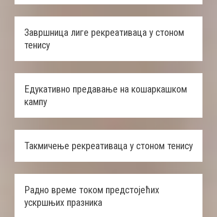
Завршница лиге рекреативаца у стоном
тенису
Едукативно предавање на кошаркашком
кампу
Такмичење рекреативаца у стоном тенису
Радно време током предстојећих
ускршњих празника