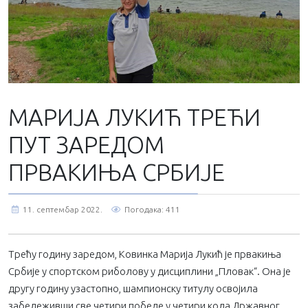
МАРИЈА ЛУKИЋ ТРЕЋИ
ПУТ ЗАРЕДОМ
ПРВАKИЊА СРБИЈЕ
11. септембар 2022.
Погодака: 411
Трећу годину заредом, Kовинка Марија Лукић је првакиња
Србије у спортском риболову у дисциплини „Пловак“. Она је
другу годину узастопно, шампионску титулу освојила
забележивши све четири победе у четири кола Државног