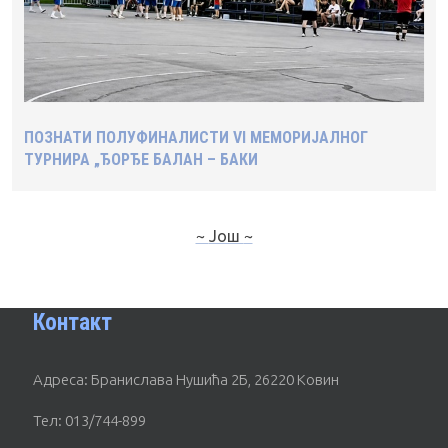
ПОЗНАТИ ПОЛУФИНАЛИСТИ VI МЕМОРИЈАЛНОГ
ТУРНИРА „ЂОРЂЕ БАЛАН – БАКИ
~ Још ~
Контакт
Адреса: Бранислава Нушића 2Б, 26220 Ковин
Тел: 013/744-899