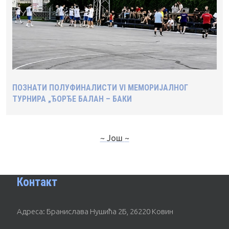
ПОЗНАТИ ПОЛУФИНАЛИСТИ VI МЕМОРИЈАЛНОГ
ТУРНИРА „ЂОРЂЕ БАЛАН – БАКИ
~ Још ~
Контакт
Адреса: Бранислава Нушића 2Б, 26220 Ковин