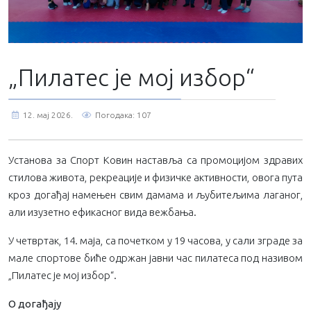
„Пилатес је мој избор“
12. мај 2026.
Погодака: 107
Установа за Спорт Ковин наставља са промоцијом здравих
стилова живота, рекреације и физичке активности, овога пута
кроз догађај намењен свим дамама и љубитељима лаганог,
али изузетно ефикасног вида вежбања.
У четвртак, 14. маја, са почетком у 19 часова, у сали зграде за
мале спортове биће одржан јавни час пилатеса под називом
„Пилатес је мој избор“.
О догађају