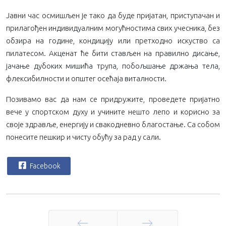
Јавни час осмишљен је тако да буде пријатан, приступачан и
прилагођен индивидуалним могућностима свих учесника, без
обзира на године, кондицију или претходно искуство са
пилатесом. Акценат ће бити стављен на правилно дисање,
јачање дубоких мишића трупа, побољшање држања тела,
флексибилности и општег осећаја виталности.
Позивамо вас да нам се придружите, проведете пријатно
вече у спортском духу и учините нешто лепо и корисно за
своје здравље, енергију и свакодневно благостање. Са собом
понесите пешкир и чисту обућу за рад у сали.
Facebook