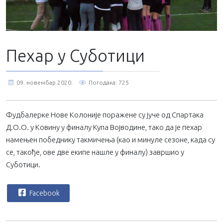
Пехар у Суботици
09. новембар 2020.
Погодака: 725
Фудбалерке Нове Колоније поражене су јуче од Спартака
Д.О.О. у Ковину у финалу Купа Војводине, тако да је пехар
намењен победнику такмичења (као и минуле сезоне, када су
се, такође, ове две екипе нашле у финалу) завршио у
Суботици.
Facebook