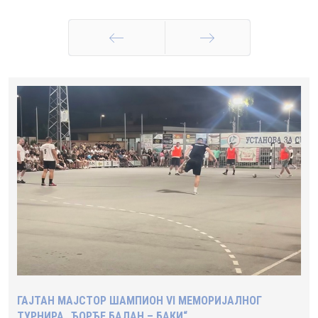
Претходна
Следећа
ГАЈТАН МАЈСТОР ШАМПИОН VI МЕМОРИЈАЛНОГ
ТУРНИРА „ЂОРЂЕ БАЛАН – БАКИ“