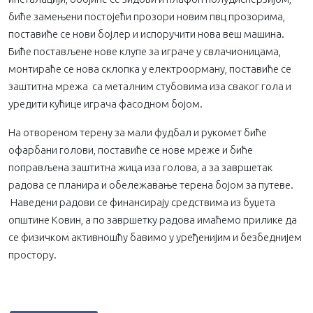
биће замењени постојећи прозори новим пвц прозорима,
поставиће се нови бојлер и испоручити нова веш машина.
Биће постављене нове клупе за играче у свлачионицама,
монтираће се нова склопка у електроорману, поставиће се
заштитна мрежа са металним стубовима иза сваког гола и
уредити кућице играча фасодном бојом.
На отвореном терену за мали фудбал и рукомет биће
офарбани голови, поставиће се нове мреже и биће
поправљена заштитна жица иза голова, а за завршетак
радова се планира и обележавање терена бојом за путеве.
Наведени радови се финансирају средствима из буџета
општине Ковин, а по завршетку радова имаћемо прилике да
се физичком активношћу бавимо у уређенијим и безбеднијем
простору.