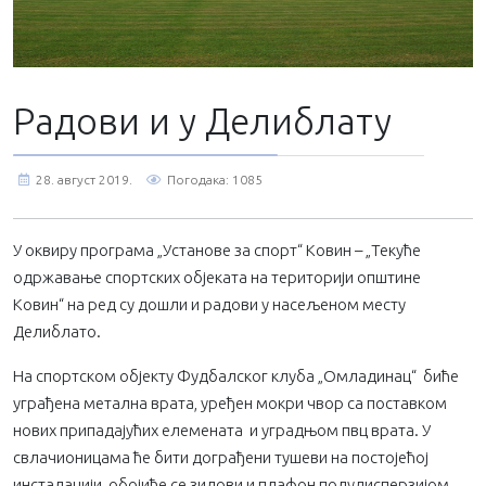
Радови и у Делиблату
28. август 2019.
Погодака: 1085
У оквиру програма „Установе за спорт“ Ковин – „Текуће
одржавање спортских објеката на територији општине
Ковин“ на ред су дошли и радови у насељеном месту
Делиблато.
На спортском објекту Фудбалског клуба „Омладинац“ биће
уграђена метална врата, уређен мокри чвор са поставком
нових припадајућих елемената и уградњом пвц врата. У
свлачионицама ће бити дограђени тушеви на постојећој
инсталацији, обојиће се зидови и плафон полудисперзијом,