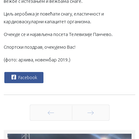
вежбе с истезањем и вежбама снаге.
Циљ аеробика је повећати снагу, еластичност и
кардиоваскуларни капацитет организма.
Очекује се и најављена посета Телевизије Панчево.
Спортски поздрав, очекујемо Вас!
(фото: архива, новембар 2019.)
Facebook
Претходна
Следећа