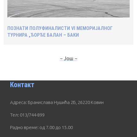
ПОЗНАТИ ПОЛУФИНАЛИСТИ VI МЕМОРИЈАЛНОГ
ТУРНИРА „ЂОРЂЕ БАЛАН – БАКИ
~ Још ~
Контакт
Адреса: Бранислава Нушића 2Б, 26220 Ковин
Тел: 013/744-899
Радно време: од 7.00 до 15.00