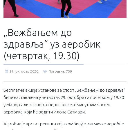
„Вежбањем до
здравља“ уз аеробик
(четвртак, 19.30)
27. октобар 2020.
Погодака: 759
Бесплатна акција Установе за спорт „Вежбањем до здравља“
биће настављена у четвртак 29. октобра са почетком у 19.30
у Малој сали за спортове, шездесетоминутним часом
аеробика, који ће водити Илона Сатмари.
Аеробик је врста тренинга која комбинује ритмичке аеробне